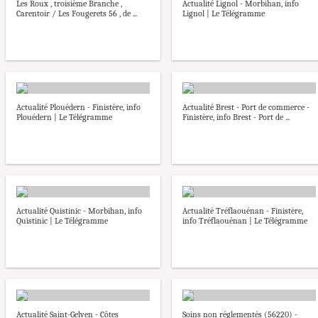
Les Roux , troisième Branche ,
Actualité Lignol - Morbihan, info
Carentoir / Les Fougerets 56 , de ...
Lignol | Le Télégramme
Actualité Plouédern - Finistère, info
Actualité Brest - Port de commerce -
Plouédern | Le Télégramme
Finistère, info Brest - Port de ...
Actualité Quistinic - Morbihan, info
Actualité Tréflaouénan - Finistère,
Quistinic | Le Télégramme
info Tréflaouénan | Le Télégramme
Actualité Saint-Gelven - Côtes
Soins non réglementés (56220) -