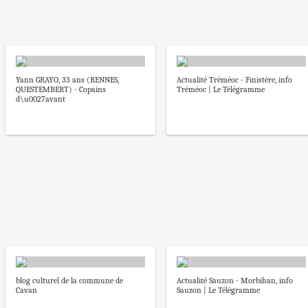
Yann GRAYO, 33 ans (RENNES,
Actualité Tréméoc - Finistère, info
QUESTEMBERT) - Copains
Tréméoc | Le Télégramme
d\u0027avant
blog culturel de la commune de
Actualité Sauzon - Morbihan, info
Cavan
Sauzon | Le Télégramme