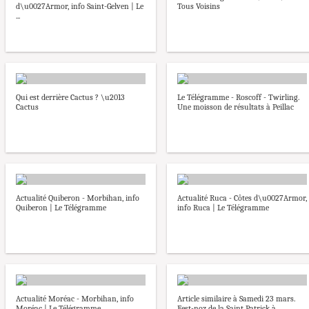
d\u0027Armor, info Saint-Gelven | Le
Tous Voisins
...
Qui est derrière Cactus ? \u2013
Le Télégramme - Roscoff - Twirling.
Cactus
Une moisson de résultats à Peillac
Actualité Quiberon - Morbihan, info
Actualité Ruca - Côtes d\u0027Armor,
Quiberon | Le Télégramme
info Ruca | Le Télégramme
Actualité Moréac - Morbihan, info
Article similaire à Samedi 23 mars.
Moréac | Le Télégramme
Fest-noz de la Saint Patrick à ...