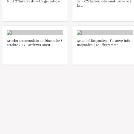
l\u0027histoire de notre généalogie ...
d\u0027Armor, info Saint-Barnabé |
Le ...
Articles des actualités du Dimanche 8
Actualité Rosporden - Finistère, info
octobre 2017 - archives Ouest ...
Rosporden | Le Télégramme