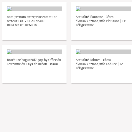
nom prenom entreprise commune
Actualité Plouasne - Côtes
secteur LOUVET ARNAUD
d\u0027Armor, info Plouasne | Le
BUROSCOPE RENNES ...
Télégramme
Brochure bogue2017 pap by Office du
Actualité Lohuec - Côtes
Tourisme du Pays de Redon - issuu
d\u0027Armor, info Lohuec | Le
Télégramme