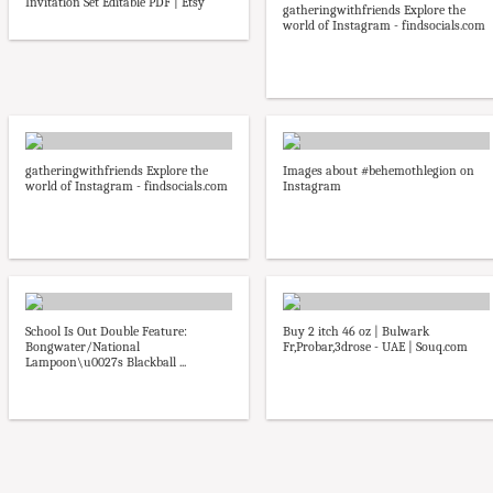
Invitation Set Editable PDF | Etsy
gatheringwithfriends Explore the
world of Instagram - findsocials.com
gatheringwithfriends Explore the
Images about #behemothlegion on
world of Instagram - findsocials.com
Instagram
School Is Out Double Feature:
Buy 2 itch 46 oz | Bulwark
Bongwater/National
Fr,Probar,3drose - UAE | Souq.com
Lampoon\u0027s Blackball ...