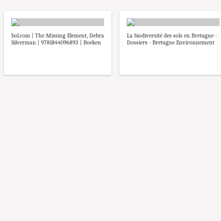
bol.com | The Missing Element, Debra
La biodiversité des sols en Bretagne -
Silverman | 9781844096893 | Boeken
Dossiers - Bretagne Environnement