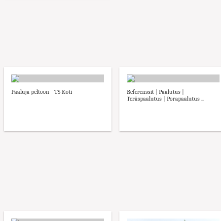
Paaluja peltoon - TS Koti
Referenssit | Paalutus |
Teräspaalutus | Porapaalutus ...