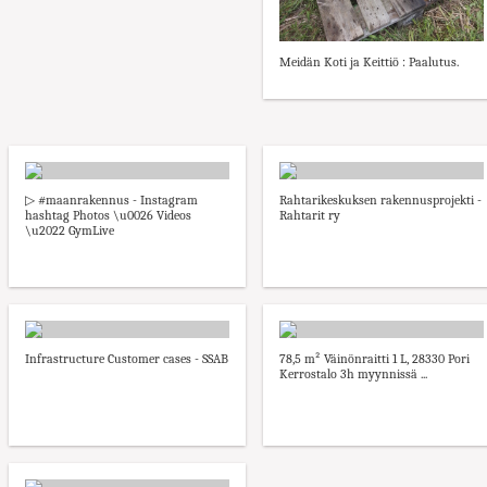
Meidän Koti ja Keittiö : Paalutus.
▷ #maanrakennus - Instagram
Rahtarikeskuksen rakennusprojekti -
hashtag Photos \u0026 Videos
Rahtarit ry
\u2022 GymLive
Infrastructure Customer cases - SSAB
78,5 m² Väinönraitti 1 L, 28330 Pori
Kerrostalo 3h myynnissä ...