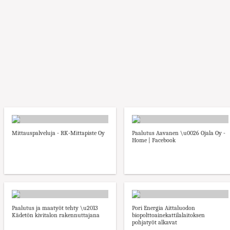
Mittauspalveluja - RK-Mittapiste Oy
Paalutus Aavanen \u0026 Ojala Oy -
Home | Facebook
Paalutus ja maatyöt tehty \u2013
Pori Energia Aittaluodon
Kädetön kivitalon rakennuttajana
biopolttoainekattilalaitoksen
pohjatyöt alkavat