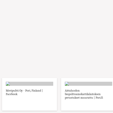
Meripultti Oy - Pori, Finland |
Aittaluodon
Facebook
biopolttoainekattilalaitoksen
perustukset muurattu | Pori.fi