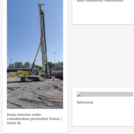
Halti (haltiworld) Pinterestissä
Referenssit
Destia toteuttaa uuden
voimalaitoksen perustukset Porissa |
Destia Oy