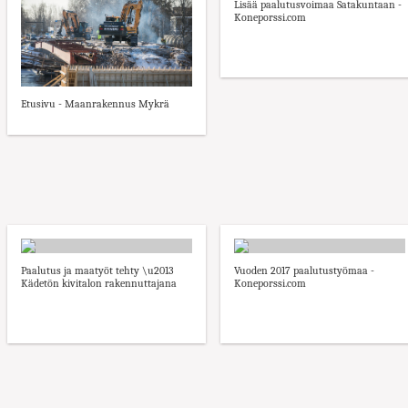
Lisää paalutusvoimaa Satakuntaan -
Koneporssi.com
Etusivu - Maanrakennus Mykrä
Paalutus ja maatyöt tehty \u2013
Vuoden 2017 paalutustyömaa -
Kädetön kivitalon rakennuttajana
Koneporssi.com