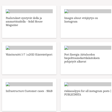
Paalutukset syntyvät ilolla ja
Images about #räjäytys on
ammattitaidolla - Solid House
Instagram
Magazine
Väinönraitti 1-7 \u2013 Kiinteistöpori
Pori Energia Aittaluodon
biopolttoainekattilalaitoksen
pohjatyöt alkavat
Infrastructure Customer cases - SSAB
riskianalyysi for all instagram posts |
PUBLICINSTA