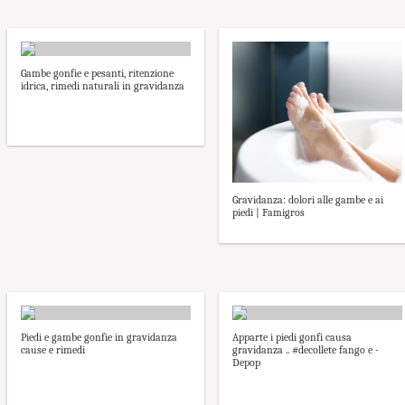
Gambe gonfie e pesanti, ritenzione
idrica, rimedi naturali in gravidanza
Gravidanza: dolori alle gambe e ai
piedi | Famigros
Piedi e gambe gonfie in gravidanza
Apparte i piedi gonfi causa
cause e rimedi
gravidanza .. #decollete fango e -
Depop