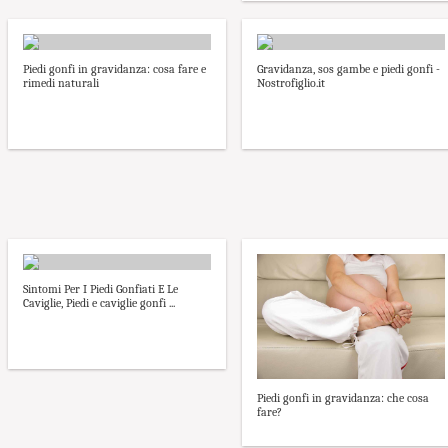
Piedi gonfi in gravidanza: cosa fare e
Gravidanza, sos gambe e piedi gonfi -
rimedi naturali
Nostrofiglio.it
Sintomi Per I Piedi Gonfiati E Le
Caviglie, Piedi e caviglie gonfi ...
Piedi gonfi in gravidanza: che cosa
fare?