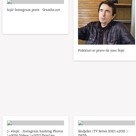
šojić Instagram posts - Gramha.net
Političari se prave da nisu Šojić
▷ #šojić - Instagram hashtag Photos
Sindjelici (TV Series 2013\u2013 ) -
\u0026 Videos \u2022 GymLive
IMDb